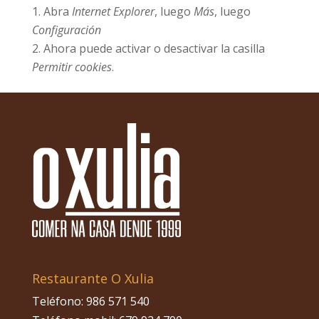
Abra
Internet Explorer
, luego
Más
, luego
Configuración
Ahora puede activar o desactivar la casilla
Permitir cookies
.
Restaurante O Xulia
Teléfono:
986 571 540